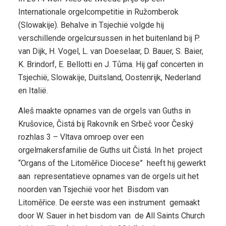
Internationale orgelcompetitie in Ružomberok
(Slowakije). Behalve in Tsjechië volgde hij
verschillende orgelcursussen in het buitenland bij P.
van Dijk, H. Vogel, L. van Doeselaar, D. Bauer, S. Baier,
K. Brindorf, E. Bellotti en J. Tůma. Hij gaf concerten in
Tsjechië, Slowakije, Duitsland, Oostenrijk, Nederland
en Italië.
Aleš maakte opnames van de orgels van Guths in
Krušovice, Čistá bij Rakovník en Srbeč voor Český
rozhlas 3 – Vltava omroep over een
orgelmakersfamilie de Guths uit Čistá. In het project
“Organs of the Litoměřice Diocese” heeft hij gewerkt
aan representatieve opnames van de orgels uit het
noorden van Tsjechië voor het Bisdom van
Litoměřice. De eerste was een instrument gemaakt
door W. Sauer in het bisdom van de All Saints Church